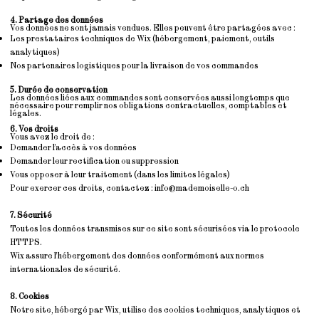
4. Partage des données
Vos données ne sont jamais vendues. Elles peuvent être partagées avec :
Les prestataires techniques de Wix (hébergement, paiement, outils
analytiques)
Nos partenaires logistiques pour la livraison de vos commandes
5. Durée de conservation
Les données liées aux commandes sont conservées aussi longtemps que
nécessaire pour remplir nos obligations contractuelles, comptables et
légales.
6. Vos droits
Vous avez le droit de :
Demander l’accès à vos données
Demander leur rectification ou suppression
Vous opposer à leur traitement (dans les limites légales)
Pour exercer ces droits, contactez :
info@mademoiselle-o.ch
7. Sécurité
Toutes les données transmises sur ce site sont sécurisées via le protocole
HTTPS.
Wix assure l’hébergement des données conformément aux normes
internationales de sécurité.
8. Cookies
Notre site, hébergé par Wix, utilise des cookies techniques, analytiques et