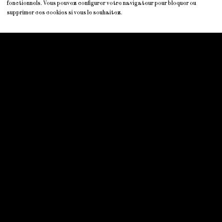
fonctionnels. Vous pouvez configurer votre navigateur pour bloquer ou
supprimer ces cookies si vous le souhaitez.
Mademoiselle O
Menu
Politique
Suivez nous
Accueil
Mentions légales
Instagram
Shop
Politique LPD
Facebook
A propos
Conditions générales de
vente
Contact
Adresse
info@mademoiselle-o.ch
Rue de la Balance 10
2300 La Chaux-de-Fonds
+41 (0) 76 394 43 49